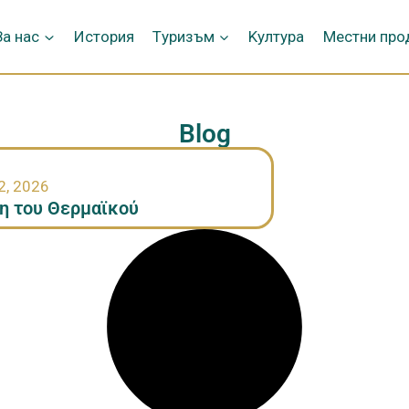
За нас
История
Tуризъм
Kултура
Местни про
Blog
2, 2026
η του Θερμαϊκού