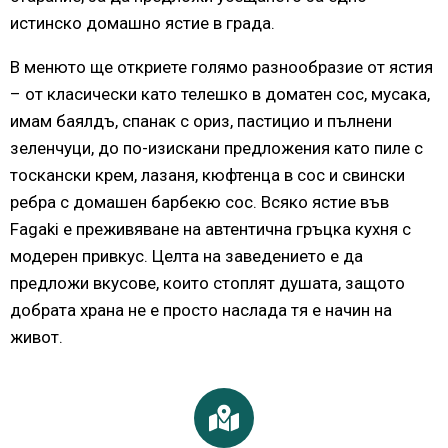
истинско домашно ястие в града.
В менюто ще откриете голямо разнообразие от ястия
– от класически като телешко в доматен сос, мусака,
имам баялдъ, спанак с ориз, пастицио и пълнени
зеленчуци, до по-изискани предложения като пиле с
тоскански крем, лазаня, кюфтенца в сос и свински
ребра с домашен барбекю сос. Всяко ястие във
Fagaki е преживяване на автентична гръцка кухня с
модерен привкус. Целта на заведението е да
предложи вкусове, които стоплят душата, защото
добрата храна не е просто наслада тя е начин на
живот.