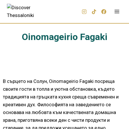
Oinomageirio Fagaki
В сърцето на Солун, Oinomageirio Fagaki посреща
своите гости в топла и уютна обстановка, където
традицията на гръцката кухня среща съвременен и
креативен дух. Философията на заведението се
основава на любовта към качествената домашна
храна, приготвяна всеки ден с чисти продукти и
старание, за да предложи усещането за едно