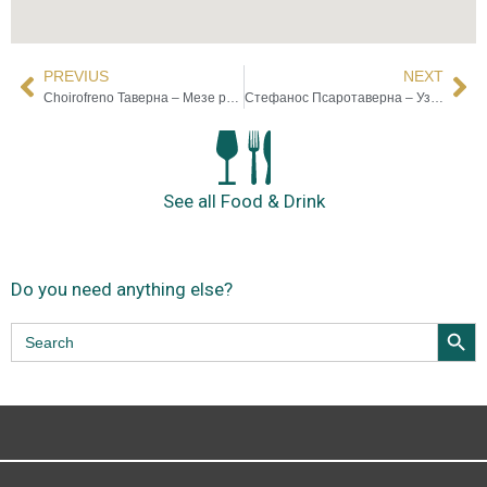
PREVIUS
NEXT
Choirofreno Таверна – Мезе ресторант
Стефанос Псаротаверна – Узери
See all Food & Drink
Do you need anything else?
Search Butt
Search
for: