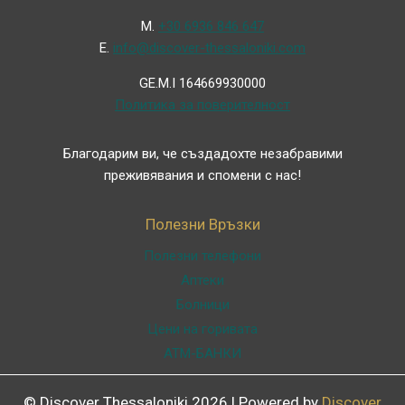
Μ.
+30 6936 846 647
Ε.
info@discover-thessaloniki.com
GE.M.I 164669930000
Политика за поверителност
Благодарим ви, че създадохте незабравими
преживявания и спомени с нас!
Полезни Връзки
Полезни телефони
Аптеки
Болници
Цени на горивата
ATM-БАНКИ
© Discover Thessaloniki 2026 | Powered by
Discover