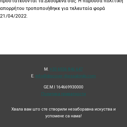
προστατεύονται τα Δεδομένα σας. Η παρούσα πολιτική
απορρήτου τροποποιήθηκε για τελευταία φορά
21/04/2022.
Μ.
+30 6936 846 647
Ε.
info@discover-thessaloniki.com
GE.M.I 164669930000
Политика приватности
Хвала вам што сте створили незаборавна искуства и
успомене са нама!