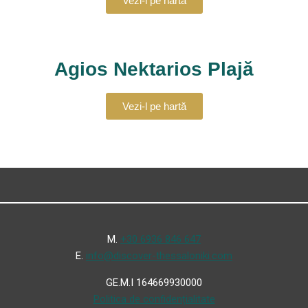
Vezi-l pe hartă
Agios Nektarios Plajă
Vezi-l pe hartă
Μ.
+30 6936 846 647
Ε.
info@discover-thessaloniki.com
GE.M.I 164669930000
Politica de confidențialitate