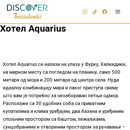
Хотел Aquarius
Хотел Aquarius се налази на улазу у Фурку, Халкидики,
на мирном месту са погледом на планину, само 500
метара од мора и 200 метара од центра села. Нуди
идеалну комбинацију мира и лаког приступа свему
што вам је потребно за незабораван летњи одмор.
Располаже са 30 удобних соба са приватним
купатилима и клима уређајем, два базена и уређеним
спољним простором са баштом, лежаљкама,
сунцобранима и отвореним простором за ручавање –