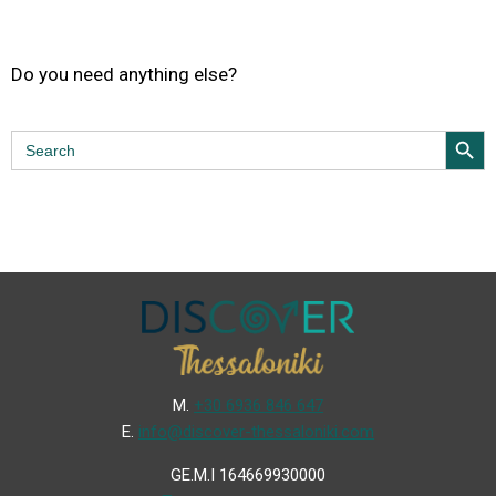
Do you need anything else?
Search Butt
Search
for:
Μ.
+30 6936 846 647
Ε.
info@discover-thessaloniki.com
GE.M.I 164669930000