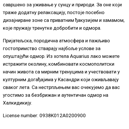
савршено за уживање у сунцу и природи. За оне који
траже додатну релаксацију, постоје посебно
дизајниране зоне са приватним ђакузијем и хамамом,
које пружају тренутке добробити и одмора.
Пријатељска, породична атмосфера и пажљиво
гостопримство стварају најбоље услове за
опуштајући одмор. Из хотела Aquarius лако можете
истражити околину, комбиновати космополитски
начин живота са мирним тренуцима и учествовати у
културним догађајима у Касандри који оживљавају
сваког лета. Са нестрпљењем вас очекујемо да вас
угостимо за безбрижан и аутентичан одмор на
Халкидикију.
License number: 0938Κ012Α0200900