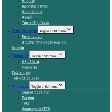
Διαμονή
Δραστηριότητες
Διασκέδαση
Αγορά
Τοπικά Προϊόντα
Σχετικά με εμάς
Toggle child menu
Επικοινωνία
Διαφημιστική Καταχώριση
Ιστορία
Τουρισμός
Toggle child menu
Αξιοθέατα
Παραλίες
Πολιτισμός
Τοπικά Προϊόντα
Υπηρεσίες
Toggle child menu
Σημεία φόρτισης
Parking
Ταξί
Λεωφορεία ΚΤΕΛ