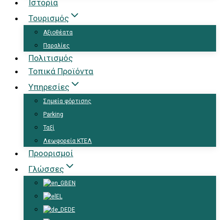
Ιστορία
Τουρισμός
Αξιοθέατα
Παραλίες
Πολιτισμός
Τοπικά Προϊόντα
Υπηρεσίες
Σημεία φόρτισης
Parking
Ταξί
Λεωφορεία ΚΤΕΛ
Προορισμοί
Γλώσσες
EN
EL
DE