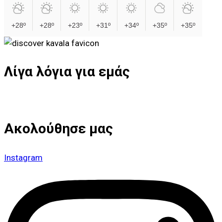
+28º
+28º
+23º
+31º
+34º
+35º
+35º
Λίγα λόγια για εμάς
Ακολούθησε μας
Instagram