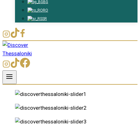
BG
RO
SR