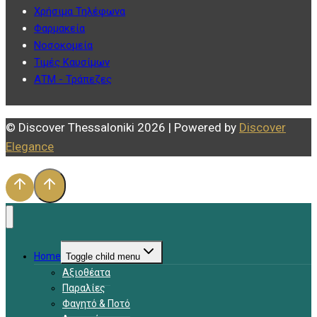
Χρήσιμα Τηλέφωνα
Φαρμακεία
Νοσοκομεία
Τιμές Καυσίμων
ΑΤΜ - Τράπεζες
© Discover Thessaloniki 2026 | Powered by
Discover
Elegance
Home
Toggle child menu
Αξιοθέατα
Παραλίες
Φαγητό & Ποτό