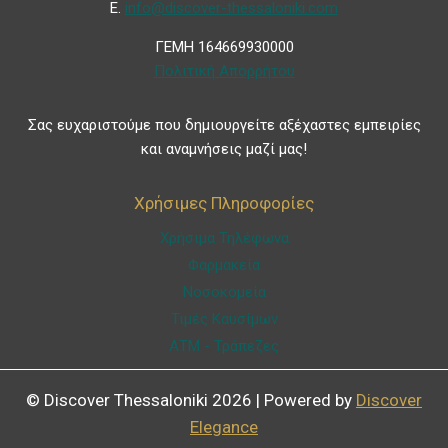
Ε.
info@discover-thessaloniki.com
ΓΕΜΗ 164669930000
Πολιτική Απορρήτου
Σας ευχαριστούμε που δημιουργείτε αξέχαστες εμπειρίες
και αναμνήσεις μαζί μας!
Χρήσιμες Πληροφορίες
Χρήσιμα Τηλέφωνα
Φαρμακεία
Νοσοκομεία
Τιμές Καυσίμων
ΑΤΜ - Τράπεζες
© Discover Thessaloniki 2026 | Powered by
Discover
Elegance